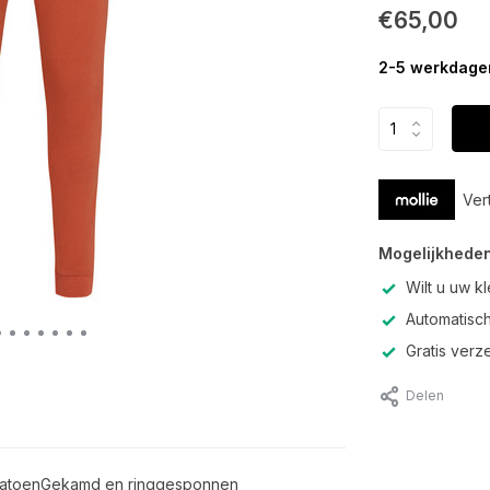
€65,00
2-5 werkdage
Ver
Mogelijkheden
Wilt u uw k
Automatisch
Gratis verz
Delen
 katoenGekamd en ringgesponnen