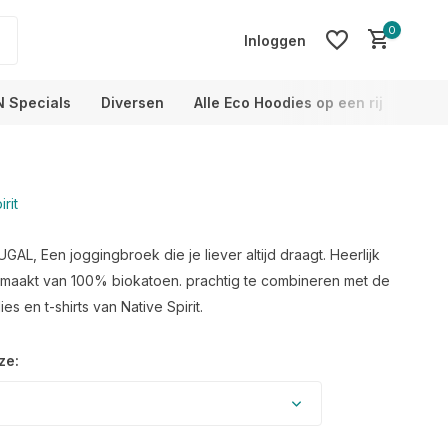
0
Inloggen
N Specials
Diversen
Alle Eco Hoodies op een rij
Info
rit
Account aanmaken
Account aanmaken
L, Een joggingbroek die je liever altijd draagt. Heerlijk
maakt van 100% biokatoen. prachtig te combineren met de
s en t-shirts van Native Spirit.
ze: