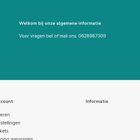
Welkom bij onze algemene informatie
Voor vragen bel of mail ons. 0628987309
ccount
Informatie
reren
stellingen
ckets
ping aanvragen