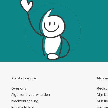
Klantenservice
Mijn a
Over ons
Regist
Algemene voorwaarden
Mijn be
Klachtenregeling
Mijn ti
Privacy Policy
Herroe