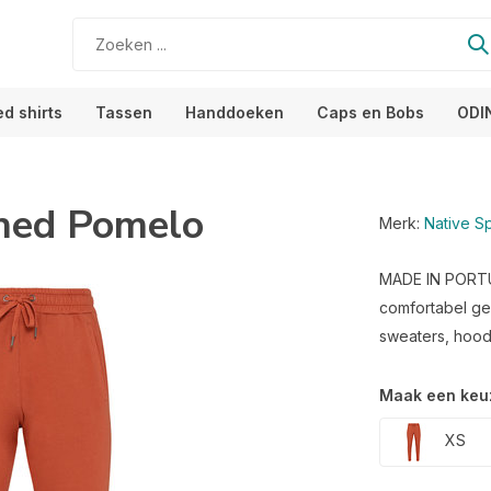
ed shirts
Tassen
Handdoeken
Caps en Bobs
ODI
shed Pomelo
Merk:
Native Spi
MADE IN PORTUGA
comfortabel ge
sweaters, hoodie
Maak een keu
XS