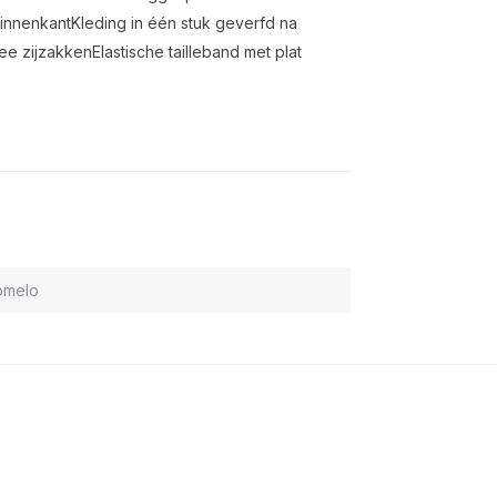
innenkantKleding in één stuk geverfd na
e zijzakkenElastische tailleband met plat
omelo