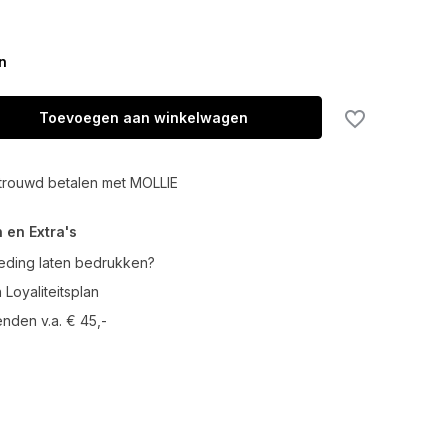
n
Toevoegen aan winkelwagen
trouwd betalen met MOLLIE
 en Extra's
leding laten bedrukken?
 Loyaliteitsplan
enden v.a. € 45,-