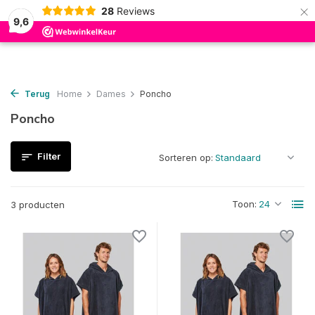
×
28
Reviews
0
9,6
Terug
Home
Dames
Poncho
Poncho
Filter
Sorteren op:
Toon:
3 producten