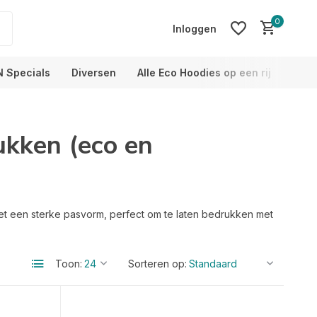
0
Inloggen
N Specials
Diversen
Alle Eco Hoodies op een rij
Info
ukken (eco en
Account aanmaken
Account aanmaken
et een sterke pasvorm, perfect om te laten bedrukken met
Toon:
Sorteren op: