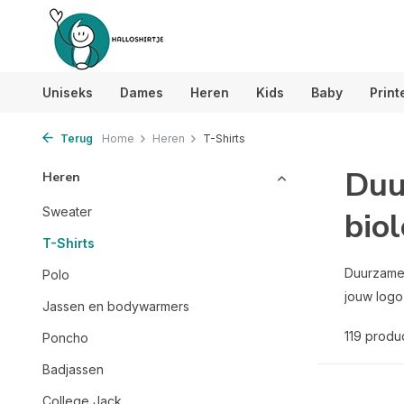
Uniseks
Dames
Heren
Kids
Baby
Print
Terug
Home
Heren
T-Shirts
Duu
Heren
Sweater
biol
T-Shirts
Duurzame 
Polo
jouw logo
Jassen en bodywarmers
119 produ
Poncho
Badjassen
College Jack