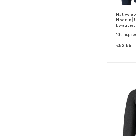
Native Sp
Hoodie│
kwalitei
"Geïnspiree
€52,95