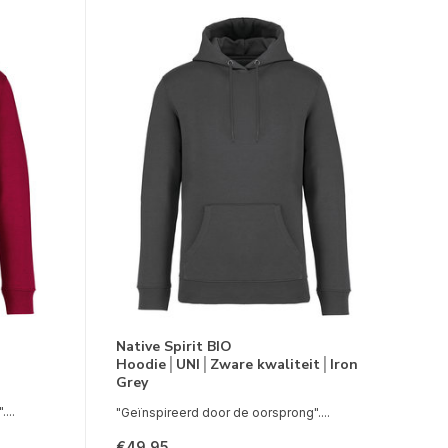
Native Spirit BIO
Hoodie│UNI│Zware kwaliteit│Iron
Grey
...
"Geïnspireerd door de oorsprong"....
€49,95