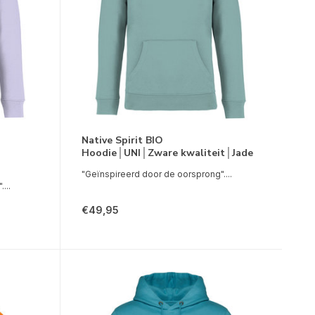
Native Spirit BIO
Hoodie│UNI│Zware kwaliteit│Jade
"Geïnspireerd door de oorsprong"....
...
€49,95