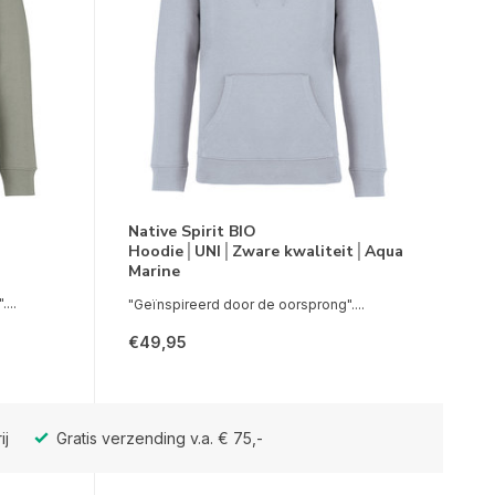
Native Spirit BIO
Hoodie│UNI│Zware kwaliteit│Aqua
Marine
...
"Geïnspireerd door de oorsprong"....
€49,95
ij
Gratis verzending v.a. € 75,-