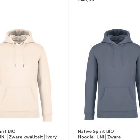
irit BIO
Native Spirit BIO
NI│Zware kwaliteit│Ivory
Hoodie│UNI│Zware