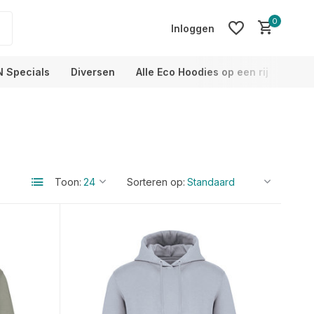
0
Inloggen
N Specials
Diversen
Alle Eco Hoodies op een rij
Info
Account aanmaken
Account aanmaken
Toon:
Sorteren op: