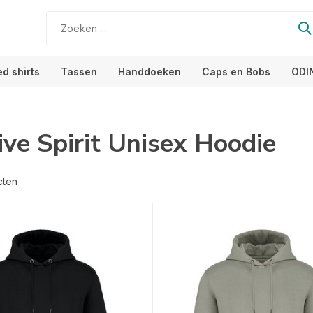
ed shirts
Tassen
Handdoeken
Caps en Bobs
ODI
ive Spirit Unisex Hoodie
cten