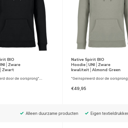
irit BIO
Native Spirit BIO
UNI│Zware
Hoodie│UNI│Zware
t│Zwart
kwaliteit│Almond Green
rd door de oorsprong"....
"Geïnspireerd door de oorsprong".
€49,95
Alleen duurzame producten
Eigen textieldrukker