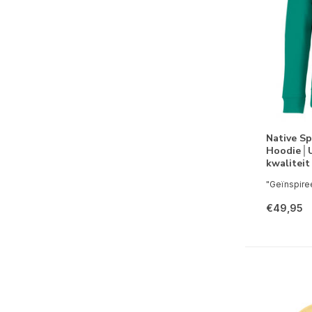
Native Sp
Hoodie│
kwalitei
"Geïnspiree
€49,95