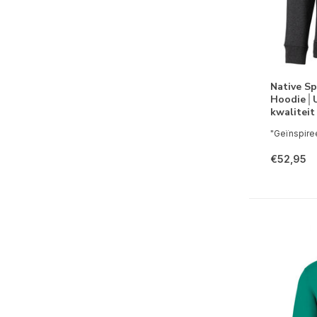
Native Sp
Hoodie│
kwalitei
"Geïnspiree
€52,95