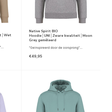
Native Spirit BIO
it│Wet
Hoodie│UNI│Zware kwaliteit│Moon
Grey gemêleerd
...
"Geïnspireerd door de oorsprong"....
€49,95