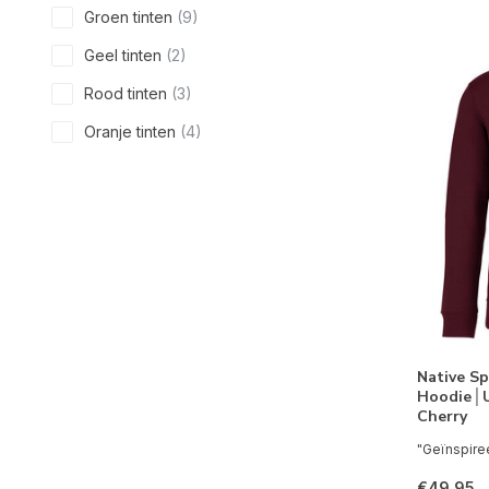
Groen tinten
(9)
Geel tinten
(2)
Rood tinten
(3)
Oranje tinten
(4)
Roze
(3)
Grijs tinten
(4)
Paars tinten
(2)
Bruin-beige tinten
(5)
Native Sp
Hoodie│U
Cherry
"Geïnspiree
€49,95