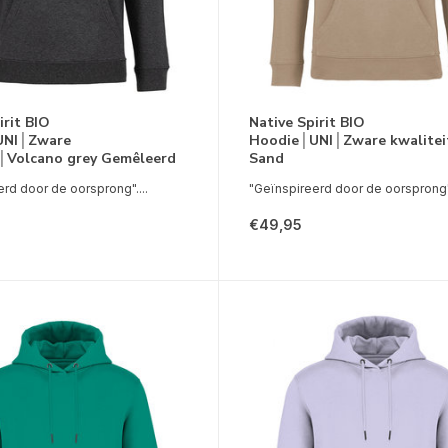
irit BIO
Native Spirit BIO
UNI│Zware
Hoodie│UNI│Zware kwalite
t│Volcano grey Gemêleerd
Sand
rd door de oorsprong"....
"Geïnspireerd door de oorsprong".
€49,95