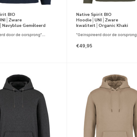
irit BIO
Native Spirit BIO
UNI│Zware
Hoodie│UNI│Zware
t│Navyblue Gemêleerd
kwaliteit│Organic Khaki
rd door de oorsprong"....
"Geïnspireerd door de oorsprong".
€49,95