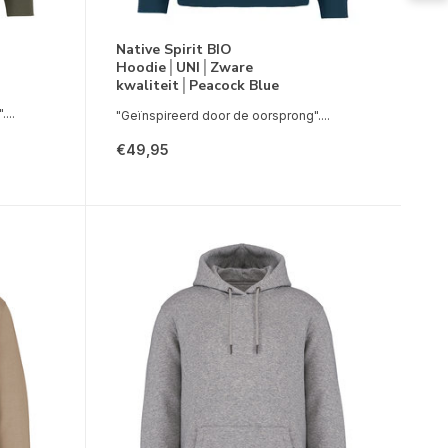
Native Spirit BIO
Hoodie│UNI│Zware
kwaliteit│Peacock Blue
...
"Geïnspireerd door de oorsprong"....
€49,95