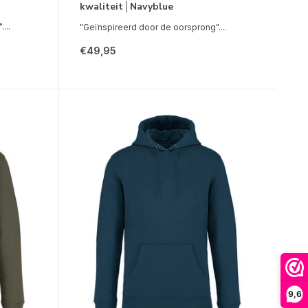
kwaliteit│Navyblue
...
"Geïnspireerd door de oorsprong"....
€49,95
9,6