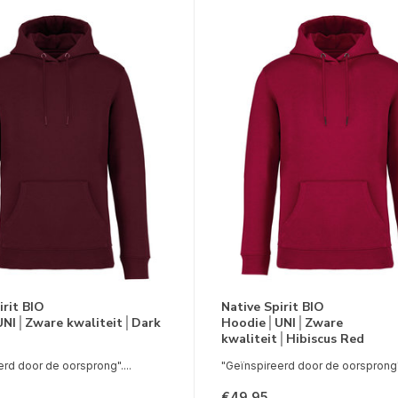
irit BIO
Native Spirit BIO
NI│Zware kwaliteit│Dark
Hoodie│UNI│Zware
kwaliteit│Hibiscus Red
rd door de oorsprong"....
"Geïnspireerd door de oorsprong".
€49,95