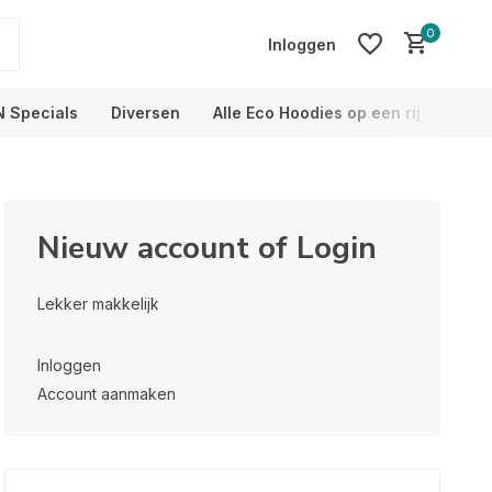
0
Inloggen
N Specials
Diversen
Alle Eco Hoodies op een rij
Info
Account aanmaken
Nieuw account of Login
Account aanmaken
Lekker makkelijk
Inloggen
Account aanmaken