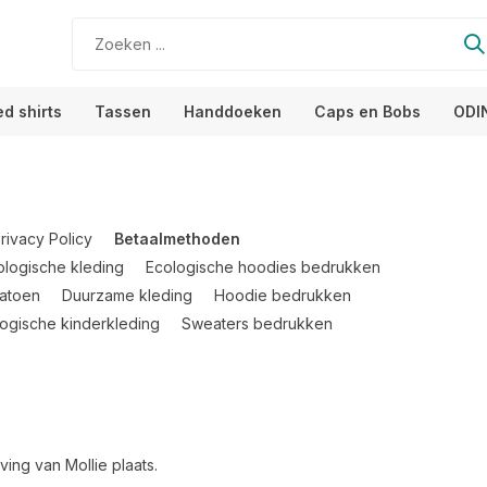
ed shirts
Tassen
Handdoeken
Caps en Bobs
ODI
rivacy Policy
Betaalmethoden
ologische kleding
Ecologische hoodies bedrukken
katoen
Duurzame kleding
Hoodie bedrukken
ogische kinderkleding
Sweaters bedrukken
ing van Mollie plaats.