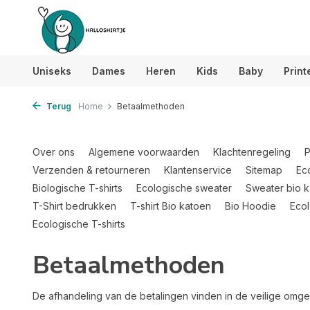
Uniseks
Dames
Heren
Kids
Baby
Print
Terug
Home
Betaalmethoden
Over ons
Algemene voorwaarden
Klachtenregeling
P
Verzenden & retourneren
Klantenservice
Sitemap
Ec
Biologische T-shirts
Ecologische sweater
Sweater bio 
T-Shirt bedrukken
T-shirt Bio katoen
Bio Hoodie
Ecol
Ecologische T-shirts
Betaalmethoden
De afhandeling van de betalingen vinden in de veilige omgev