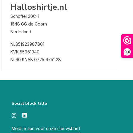
Halloshirtje.nl
Schoffel 20C-1
1648 GG de Goorn
Nederland
NL851923987B01
KVK 55961940
9,6
NL60 KNAB 0725 6751 28
Social block title
Meld je aan voor onze nieuwsbrief