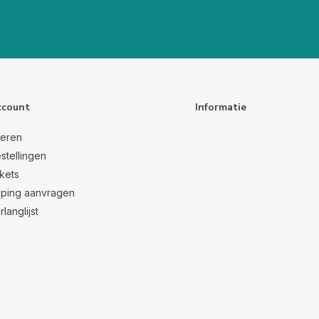
ccount
Informatie
reren
stellingen
ckets
ping aanvragen
rlanglijst