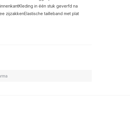
innenkantKleding in één stuk geverfd na
e zijzakkenElastische tailleband met plat
arma