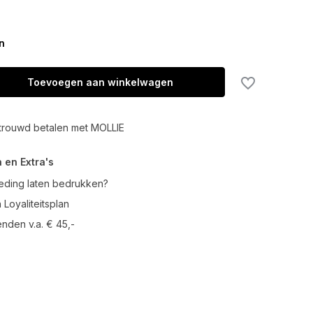
n
Toevoegen aan winkelwagen
trouwd betalen met MOLLIE
 en Extra's
leding laten bedrukken?
 Loyaliteitsplan
enden v.a. € 45,-