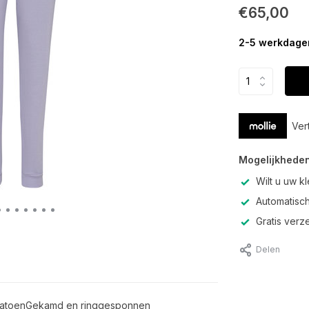
€65,00
2-5 werkdage
Ver
Mogelijkheden
Wilt u uw k
Automatisch
Gratis verz
Delen
 katoenGekamd en ringgesponnen