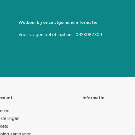
Welkom bij onze algemene informatie
Voor vragen bel of mail ons. 0628987309
ccount
Informatie
reren
stellingen
ckets
ping aanvragen