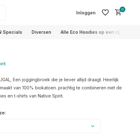
0
Inloggen
N Specials
Diversen
Alle Eco Hoodies op een rij
Info
rit
Account aanmaken
Account aanmaken
L, Een joggingbroek die je liever altijd draagt. Heerlijk
maakt van 100% biokatoen. prachtig te combineren met de
s en t-shirts van Native Spirit.
ze: