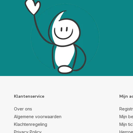
Klantenservice
Mijn a
Over ons
Regist
Algemene voorwaarden
Mijn be
Klachtenregeling
Mijn ti
Privacy Policy
Herroe