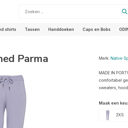
ed shirts
Tassen
Handdoeken
Caps en Bobs
ODI
shed Parma
Merk:
Native Spi
MADE IN PORTUGA
comfortabel ge
sweaters, hoodie
Maak een keu
2XS