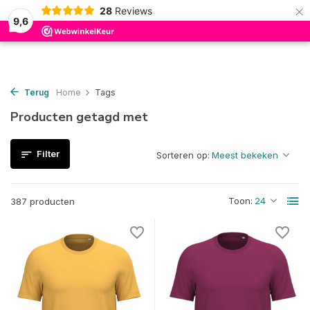
×
28
Reviews
0
9,6
Terug
Home
Tags
Producten getagd met
Filter
Sorteren op:
Toon:
387 producten