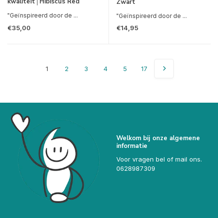
kwaliteit│Hibiscus Red
Zwart
"Geïnspireerd door de ...
"Geïnspireerd door de ...
€35,00
€14,95
1
2
3
4
5
17
Welkom bij onze algemene
informatie
Voor vragen bel of mail ons.
0628987309