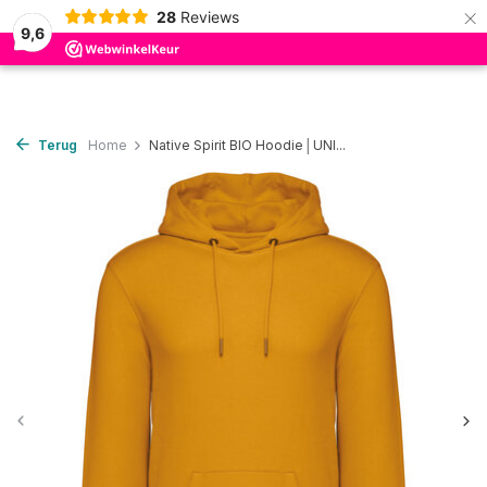
×
28
Reviews
0
9,6
Terug
Home
Native Spirit BIO Hoodie│UNI...