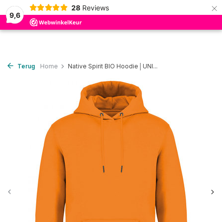
×
28
Reviews
0
9,6
Terug
Home
Native Spirit BIO Hoodie│UNI...