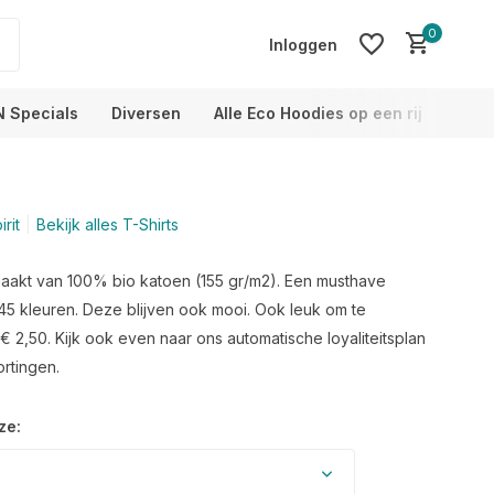
0
Inloggen
N Specials
Diversen
Alle Eco Hoodies op een rij
Info
rit
Bekijk alles T-Shirts
Account aanmaken
Account aanmaken
maakt van 100% bio katoen (155 gr/m2). Een musthave
 45 kleuren. Deze blijven ook mooi. Ook leuk om te
€ 2,50. Kijk ook even naar ons automatische loyaliteitsplan
rtingen.
ze: