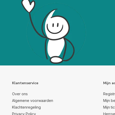
Klantenservice
Mijn a
Over ons
Regist
Algemene voorwaarden
Mijn be
Klachtenregeling
Mijn ti
Privacy Policy
Herroe