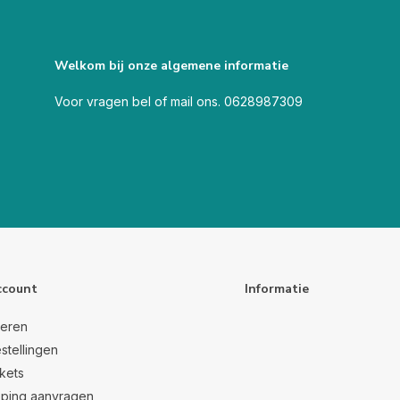
Welkom bij onze algemene informatie
Voor vragen bel of mail ons. 0628987309
ccount
Informatie
reren
stellingen
ckets
ping aanvragen