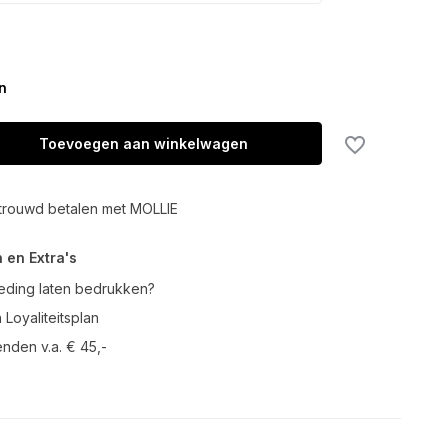
n
Toevoegen aan winkelwagen
trouwd betalen met MOLLIE
 en Extra's
leding laten bedrukken?
 Loyaliteitsplan
enden v.a. € 45,-