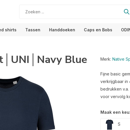
ed shirts
Tassen
Handdoeken
Caps en Bobs
ODI
irt│UNI│Navy Blue
Merk:
Native Spi
Fijne basic ge
verkrijgbaar in
bedrukken v.a. 
voor vervolg ko
Maak een keu
S