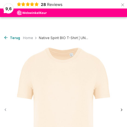
×
28
Reviews
0
9,6
Terug
Home
Native Spirit BIO T-Shirt│UN...