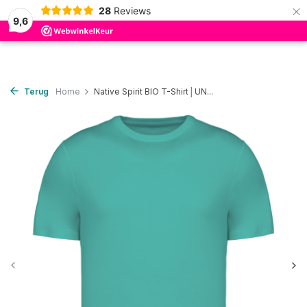
×
28
Reviews
0
9,6
Terug
Home
Native Spirit BIO T-Shirt│UN...