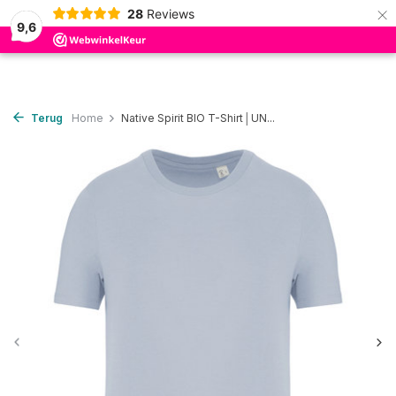
×
28
Reviews
0
9,6
Terug
Home
Native Spirit BIO T-Shirt│UN...