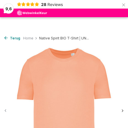
×
28
Reviews
0
9,6
Terug
Home
Native Spirit BIO T-Shirt│UN...