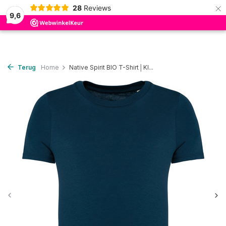
×
28
Reviews
0
9,6
Terug
Home
Native Spirit BIO T-Shirt│KI...