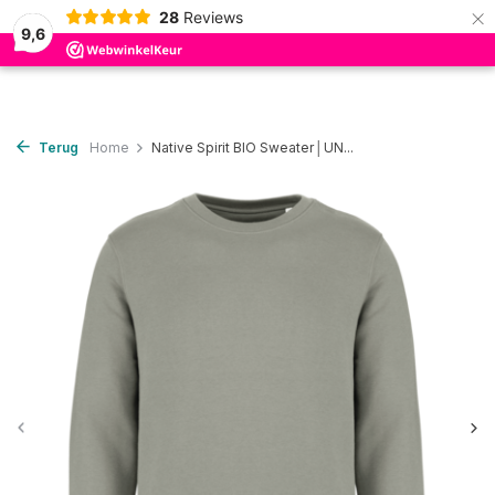
×
28
Reviews
0
9,6
Terug
Home
Native Spirit BIO Sweater│UN...