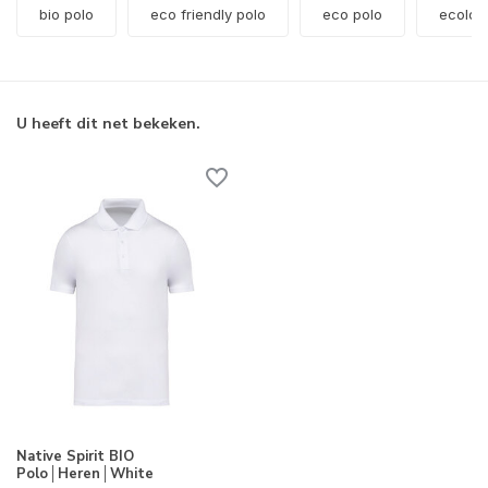
bio polo
eco friendly polo
eco polo
ecolog
U heeft dit net bekeken.
Native Spirit BIO
Polo│Heren│White