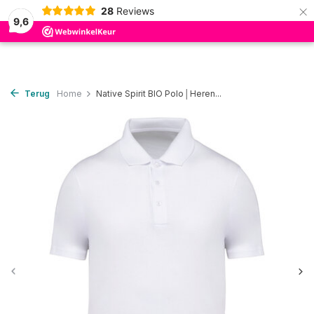
×
28
Reviews
0
9,6
Terug
Home
Native Spirit BIO Polo│Heren...