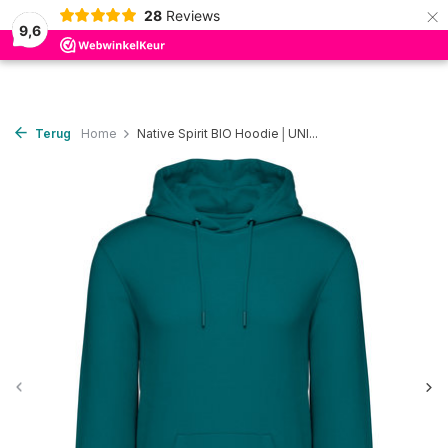
×
28
Reviews
0
9,6
Terug
Home
Native Spirit BIO Hoodie│UNI...