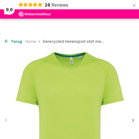
×
28
Reviews
0
9,6
Terug
Home
Gerecycled Herensport shirt me...