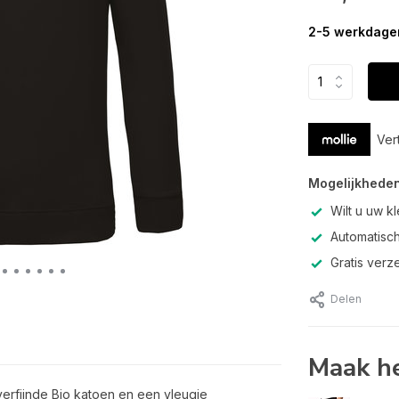
2-5 werkdage
Ver
Mogelijkheden
Wilt u uw k
Automatisch
Gratis verz
Delen
Maak he
erfijnde Bio katoen en een vleugje