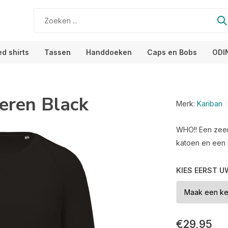
ed shirts
Tassen
Handdoeken
Caps en Bobs
ODI
eren Black
Merk:
Kariban
WHO!! Een zeer
katoen en een 
KIES EERST U
€29,95