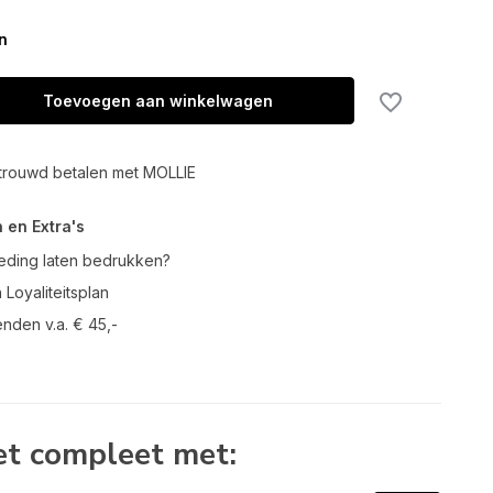
n
Toevoegen aan winkelwagen
trouwd betalen met MOLLIE
 en Extra's
leding laten bedrukken?
 Loyaliteitsplan
enden v.a. € 45,-
t compleet met: