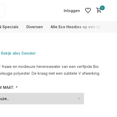
0
Inloggen
N Specials
Diversen
Alle Eco Hoodies op een rij
Info
Bekijk alles Sweater
Account aanmaken
Account aanmaken
 fraaie en modieuze herensweater van een verfijnde Bio
vleugje polyester. De kraag met een subtiele V afwerking.
W MAAT:
*