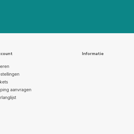
ccount
Informatie
reren
stellingen
ckets
ping aanvragen
rlanglijst