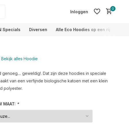
0
Inloggen
N Specials
Diversen
Alle Eco Hoodies op een rij
Info
Bekijk alles Hoodie
Account aanmaken
Account aanmaken
 genoeg.... geweldig!. Dat zijn deze hoodies in speciale
aakt van een verfijnde biologische katoen met een klein
d polyester.
W MAAT:
*