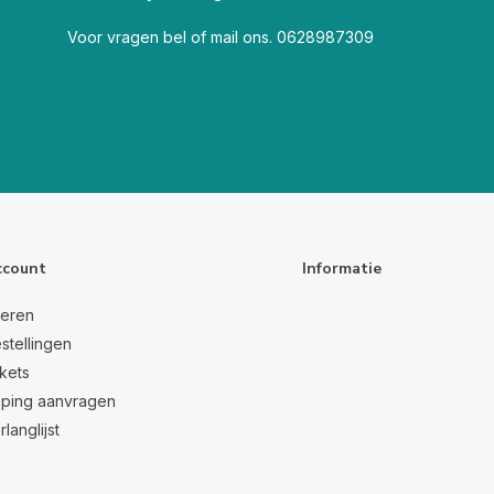
Voor vragen bel of mail ons. 0628987309
ccount
Informatie
reren
stellingen
ckets
ping aanvragen
rlanglijst