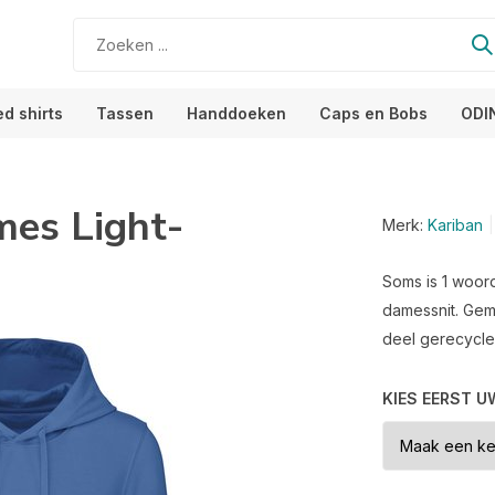
ed shirts
Tassen
Handdoeken
Caps en Bobs
ODI
mes Light-
Merk:
Kariban
Soms is 1 woord
damessnit. Gem
deel gerecycle
KIES EERST U