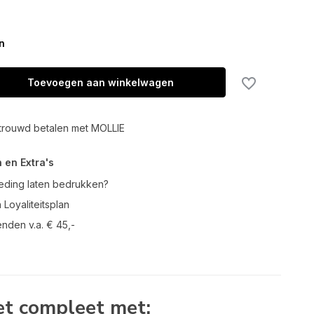
n
Toevoegen aan winkelwagen
trouwd betalen met MOLLIE
 en Extra's
leding laten bedrukken?
 Loyaliteitsplan
enden v.a. € 45,-
t compleet met: