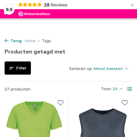
×
28
Reviews
0
9,6
Terug
Home
Tags
Producten getagd met
Filter
Sorteren op:
Toon:
27 producten