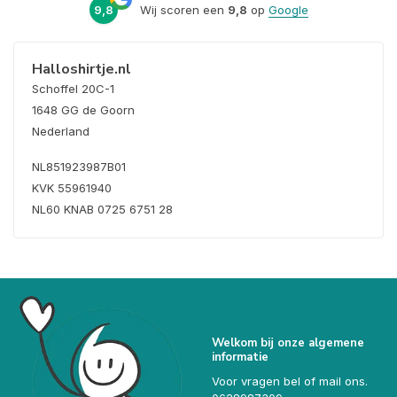
9,8
Wij scoren een
9,8
op
Google
Halloshirtje.nl
Schoffel 20C-1
1648 GG de Goorn
Nederland
NL851923987B01
KVK 55961940
NL60 KNAB 0725 6751 28
Welkom bij onze algemene
informatie
Voor vragen bel of mail ons.