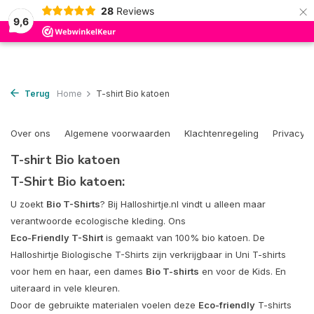
×
28
Reviews
0
9,6
Terug
Home
T-shirt Bio katoen
Over ons
Algemene voorwaarden
Klachtenregeling
Privacy P
T-shirt Bio katoen
T-Shirt Bio katoen:
U zoekt
Bio T-Shirts
? Bij Halloshirtje.nl vindt u alleen maar
verantwoorde ecologische kleding. Ons
Eco-Friendly T-Shirt
is gemaakt van 100% bio katoen. De
Halloshirtje Biologische T-Shirts zijn verkrijgbaar in Uni T-shirts
voor hem en haar, een dames
Bio T-shirts
en voor de Kids. En
uiteraard in vele kleuren.
Door de gebruikte materialen voelen deze
Eco-friendly
T-shirts