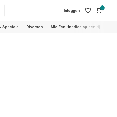
0
Inloggen
N Specials
Diversen
Alle Eco Hoodies op een rij
Info
Account aanmaken
Account aanmaken