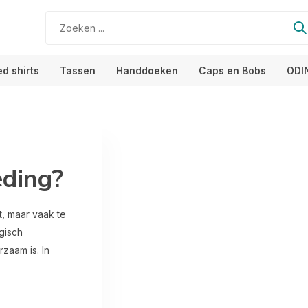
ed shirts
Tassen
Handdoeken
Caps en Bobs
ODI
eding?
t, maar vaak te
gisch
zaam is. In