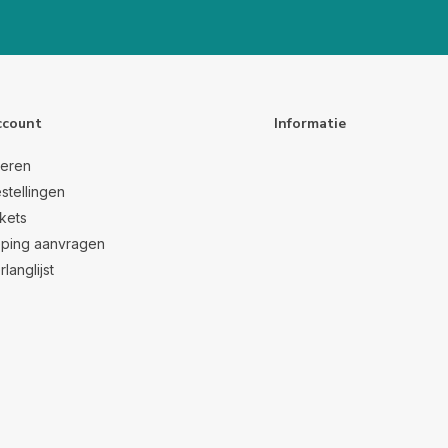
ccount
Informatie
reren
stellingen
ckets
ping aanvragen
rlanglijst